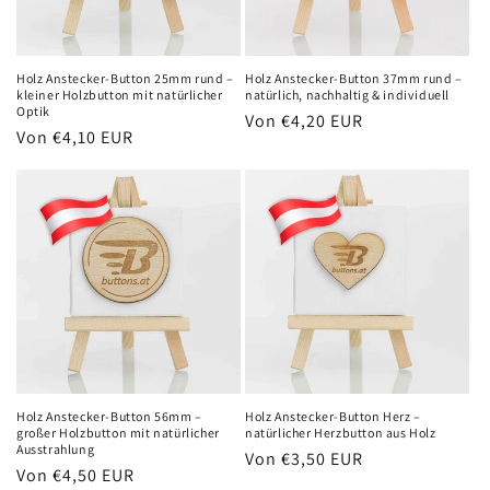
Holz Anstecker-Button 25mm rund –
Holz Anstecker-Button 37mm rund –
kleiner Holzbutton mit natürlicher
natürlich, nachhaltig & individuell
Optik
Normaler
Von €4,20 EUR
Normaler
Von €4,10 EUR
Preis
Preis
Holz Anstecker-Button 56mm –
Holz Anstecker-Button Herz –
großer Holzbutton mit natürlicher
natürlicher Herzbutton aus Holz
Ausstrahlung
Normaler
Von €3,50 EUR
Normaler
Von €4,50 EUR
Preis