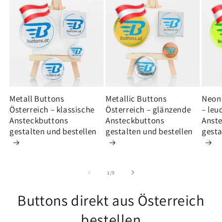
Metall Buttons
Metallic Buttons
Neon 
Österreich – klassische
Österreich – glänzende
– leu
Ansteckbuttons
Ansteckbuttons
Anst
gestalten und bestellen
gestalten und bestellen
gesta
von
1
/
5
Buttons direkt aus Österreich
bestellen